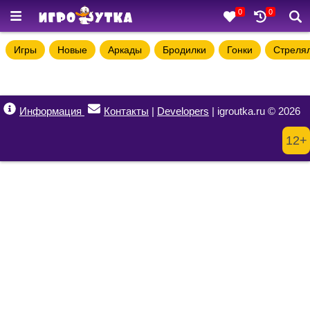
0
0
Игры
Новые
Аркады
Бродилки
Гонки
Стреля
Информация
Контакты
|
Developers
| igroutka.ru © 2026
12+