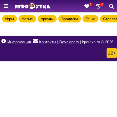
0
0
Игры
Новые
Аркады
Бродилки
Гонки
Стреля
Информация
Контакты
|
Developers
| igroutka.ru © 2026
12+