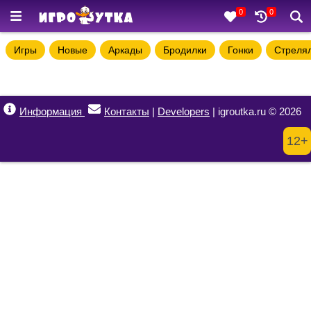
0
0
Игры
Новые
Аркады
Бродилки
Гонки
Стреля
Информация
Контакты
|
Developers
| igroutka.ru © 2026
12+