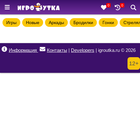
0
0
Игры
Новые
Аркады
Бродилки
Гонки
Стреля
Информация
Контакты
|
Developers
| igroutka.ru © 2026
12+