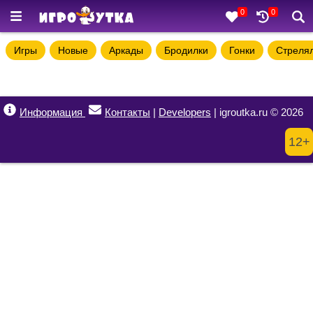
0
0
Игры
Новые
Аркады
Бродилки
Гонки
Стреля
Информация
Контакты
|
Developers
| igroutka.ru © 2026
12+