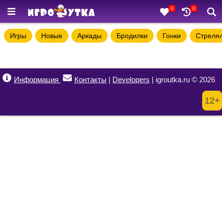
0
0
Игры
Новые
Аркады
Бродилки
Гонки
Стреля
Информация
Контакты
|
Developers
| igroutka.ru © 2026
12+