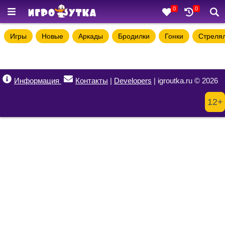
0
0
Игры
Новые
Аркады
Бродилки
Гонки
Стреля
Информация
Контакты
|
Developers
| igroutka.ru © 2026
12+