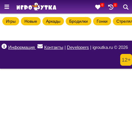
0
0
Игры
Новые
Аркады
Бродилки
Гонки
Стреля
Информация
Контакты
|
Developers
| igroutka.ru © 2026
12+