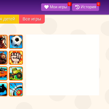
0
0
Мои игры
История
я детей
Все игры