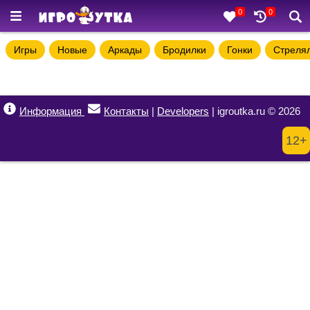
0
0
Игры
Новые
Аркады
Бродилки
Гонки
Стреля
Информация
Контакты
|
Developers
| igroutka.ru © 2026
12+