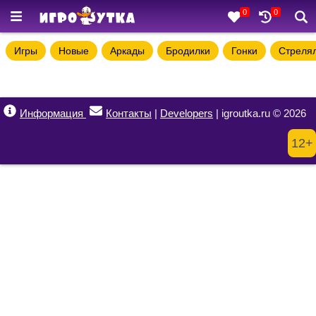
0
0
Игры
Новые
Аркады
Бродилки
Гонки
Стреля
Информация
Контакты
|
Developers
| igroutka.ru © 2026
12+