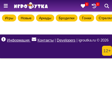
0
0
Игры
Новые
Аркады
Бродилки
Гонки
Стреля
Информация
Контакты
|
Developers
| igroutka.ru © 2026
12+