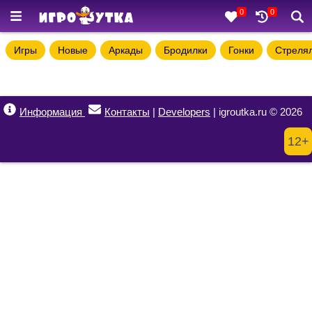
0
0
Игры
Новые
Аркады
Бродилки
Гонки
Стреля
Информация
Контакты
|
Developers
| igroutka.ru © 2026
12+