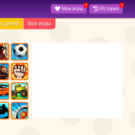
0
0
Мои игры
История
я детей
Все игры