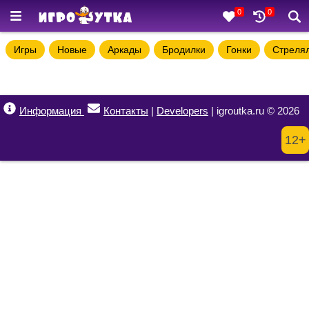
0
0
Игры
Новые
Аркады
Бродилки
Гонки
Стреля
Информация
Контакты
|
Developers
| igroutka.ru © 2026
12+