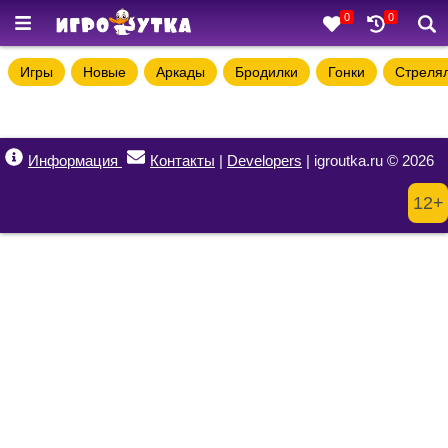
0
0
Игры
Новые
Аркады
Бродилки
Гонки
Стреля
Информация
Контакты
|
Developers
| igroutka.ru © 2026
12+