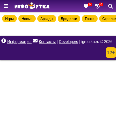
0
0
Игры
Новые
Аркады
Бродилки
Гонки
Стреля
Информация
Контакты
|
Developers
| igroutka.ru © 2026
12+