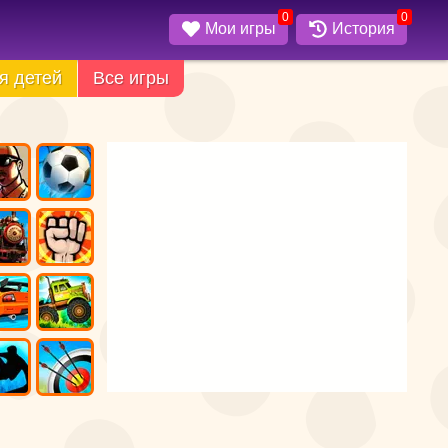
0
0
Мои игры
История
я детей
Все игры