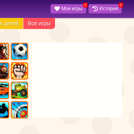
0
0
Мои игры
История
я детей
Все игры