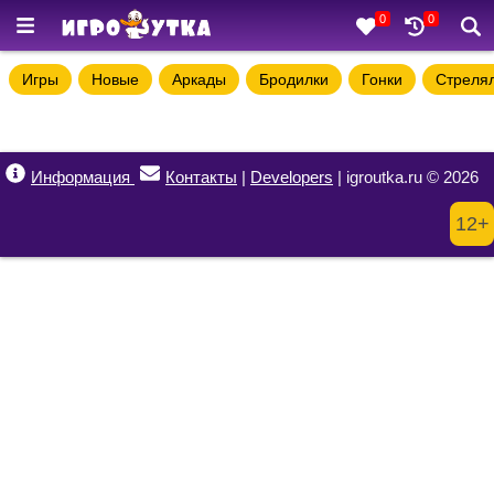
0
0
Игры
Новые
Аркады
Бродилки
Гонки
Стреля
Информация
Контакты
|
Developers
| igroutka.ru © 2026
12+