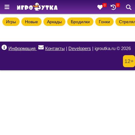
0
0
Игры
Новые
Аркады
Бродилки
Гонки
Стреля
Информация
Контакты
|
Developers
| igroutka.ru © 2026
12+