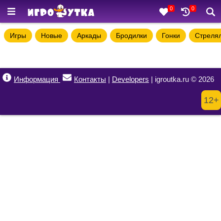
0
0
Игры
Новые
Аркады
Бродилки
Гонки
Стреля
Информация
Контакты
|
Developers
| igroutka.ru © 2026
12+