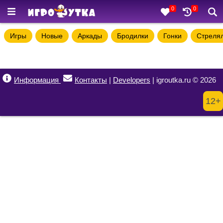
0
0
Игры
Новые
Аркады
Бродилки
Гонки
Стреля
Информация
Контакты
|
Developers
| igroutka.ru © 2026
12+