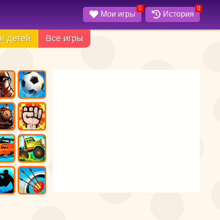
0
0
Мои игры
История
я детей
Все игры