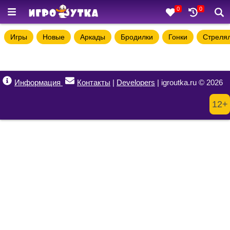
0
0
Игры
Новые
Аркады
Бродилки
Гонки
Стреля
Информация
Контакты
|
Developers
| igroutka.ru © 2026
12+