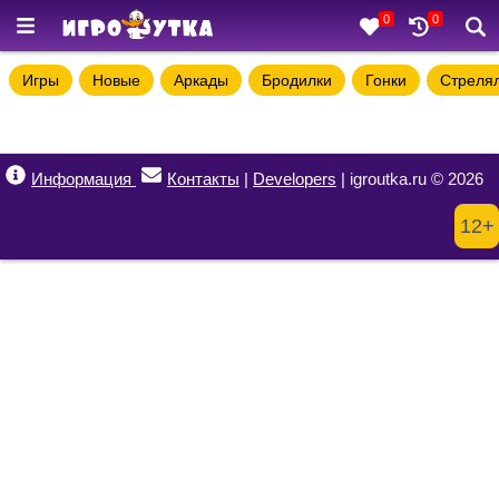
0
0
Игры
Новые
Аркады
Бродилки
Гонки
Стреля
Информация
Контакты
|
Developers
| igroutka.ru © 2026
12+