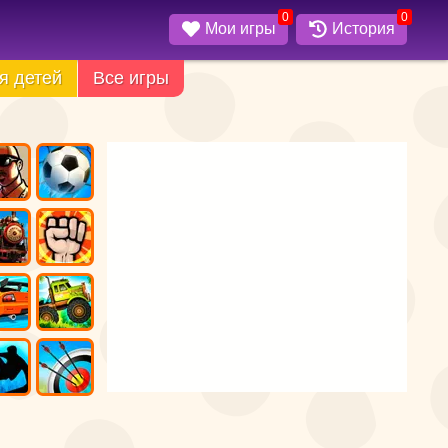
0
0
Мои игры
История
я детей
Все игры