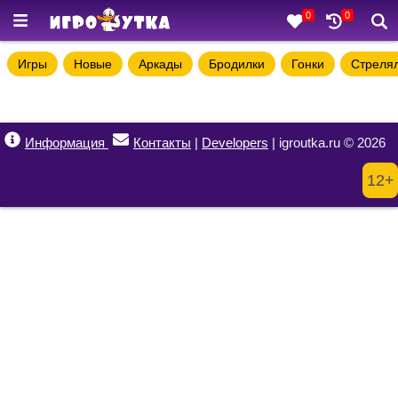
0
0
Игры
Новые
Аркады
Бродилки
Гонки
Стреля
Информация
Контакты
|
Developers
| igroutka.ru © 2026
12+