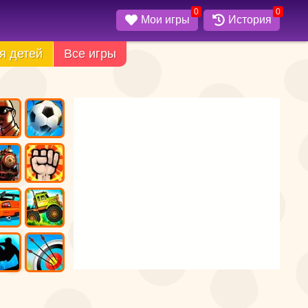
0
0
Мои игры
История
я детей
Все игры