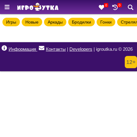
0
0
Игры
Новые
Аркады
Бродилки
Гонки
Стреля
Информация
Контакты
|
Developers
| igroutka.ru © 2026
12+