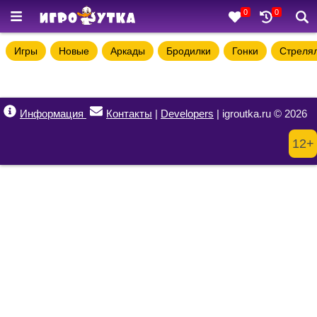
0
0
Игры
Новые
Аркады
Бродилки
Гонки
Стреля
Информация
Контакты
|
Developers
| igroutka.ru © 2026
12+