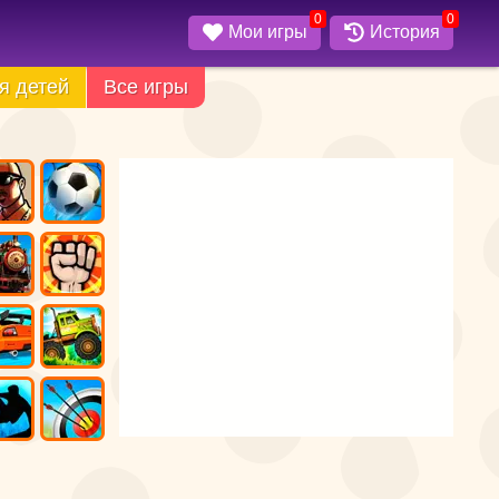
0
0
Мои игры
История
я детей
Все игры