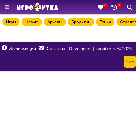
0
0
Игры
Новые
Аркады
Бродилки
Гонки
Стреля
Информация
Контакты
|
Developers
| igroutka.ru © 2026
12+