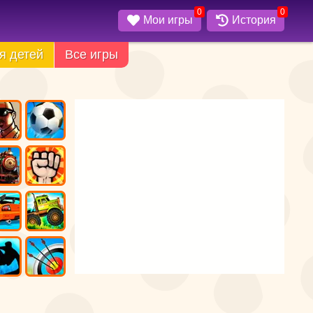
0
0
Мои игры
История
я детей
Все игры