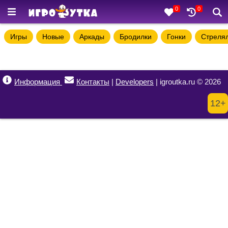
0
0
Игры
Новые
Аркады
Бродилки
Гонки
Стреля
Информация
Контакты
|
Developers
| igroutka.ru © 2026
12+