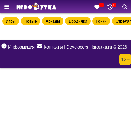
0
0
Игры
Новые
Аркады
Бродилки
Гонки
Стреля
Информация
Контакты
|
Developers
| igroutka.ru © 2026
12+