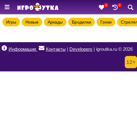
0
0
Игры
Новые
Аркады
Бродилки
Гонки
Стреля
Информация
Контакты
|
Developers
| igroutka.ru © 2026
12+