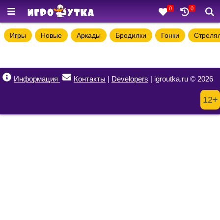
0
0
Игры
Новые
Аркады
Бродилки
Гонки
Стреля
Информация
Контакты
|
Developers
| igroutka.ru © 2026
12+