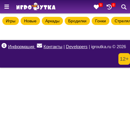
0
0
Игры
Новые
Аркады
Бродилки
Гонки
Стреля
Информация
Контакты
|
Developers
| igroutka.ru © 2026
12+