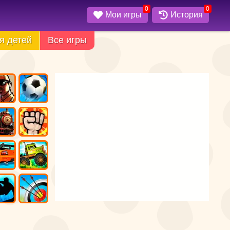
0
0
Мои игры
История
я детей
Все игры