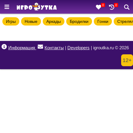
0
0
Игры
Новые
Аркады
Бродилки
Гонки
Стреля
Информация
Контакты
|
Developers
| igroutka.ru © 2026
12+