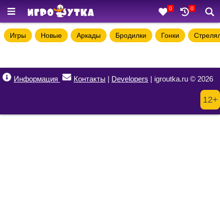
0
0
Игры
Новые
Аркады
Бродилки
Гонки
Стреля
Информация
Контакты
|
Developers
| igroutka.ru © 2026
12+