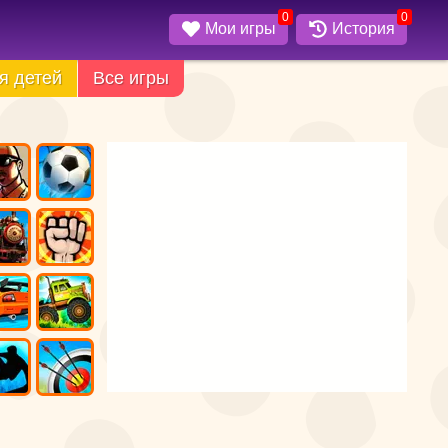
0
0
Мои игры
История
я детей
Все игры