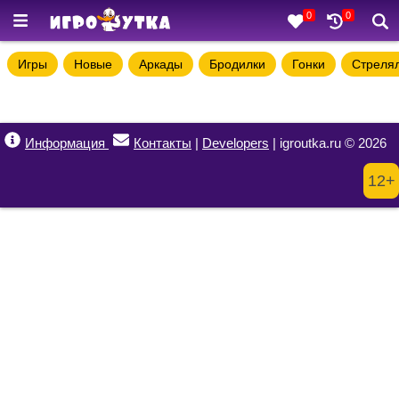
0
0
Игры
Новые
Аркады
Бродилки
Гонки
Стреля
Информация
Контакты
|
Developers
| igroutka.ru © 2026
12+