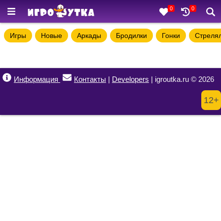
0
0
Игры
Новые
Аркады
Бродилки
Гонки
Стреля
Информация
Контакты
|
Developers
| igroutka.ru © 2026
12+