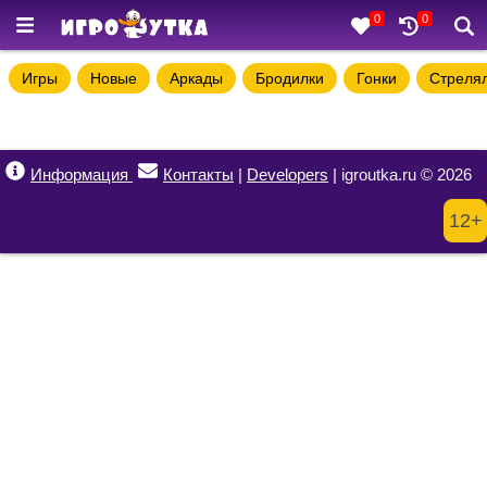
0
0
Игры
Новые
Аркады
Бродилки
Гонки
Стреля
Информация
Контакты
|
Developers
| igroutka.ru © 2026
12+