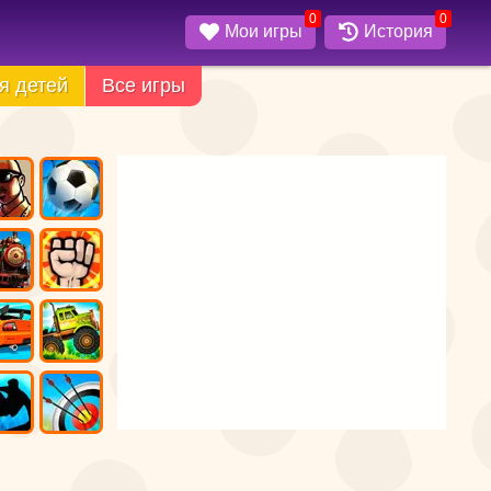
0
0
Мои игры
История
я детей
Все игры