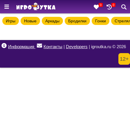
0
0
Игры
Новые
Аркады
Бродилки
Гонки
Стреля
Информация
Контакты
|
Developers
| igroutka.ru © 2026
12+