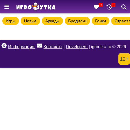
0
0
Игры
Новые
Аркады
Бродилки
Гонки
Стреля
Информация
Контакты
|
Developers
| igroutka.ru © 2026
12+