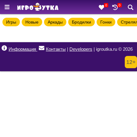
0
0
Игры
Новые
Аркады
Бродилки
Гонки
Стреля
Информация
Контакты
|
Developers
| igroutka.ru © 2026
12+